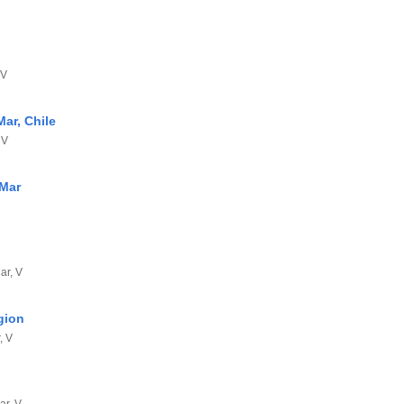
 V
Mar, Chile
 V
 Mar
ar, V
gion
, V