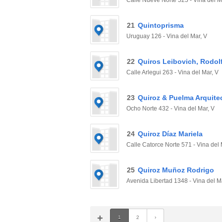
Calle Nueve Norte 525 - Vina del M
21
Quintoprisma
Uruguay 126 - Vina del Mar, V
22
Quiros Leibovich, Rodol
Calle Arlegui 263 - Vina del Mar, V
23
Quiroz & Puelma Arquite
Ocho Norte 432 - Vina del Mar, V
24
Quiroz Díaz Mariela
Calle Catorce Norte 571 - Vina del 
25
Quiroz Muñoz Rodrigo
Avenida Libertad 1348 - Vina del M
+
1
2
›