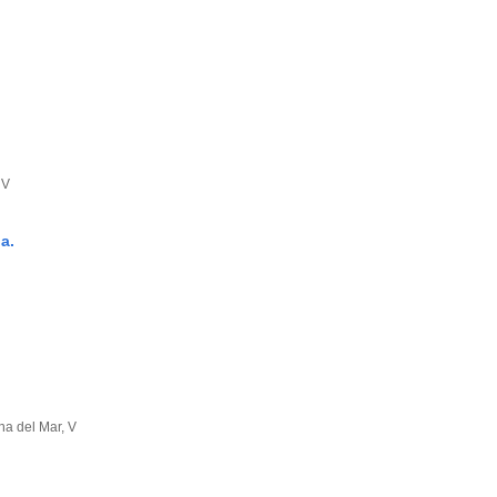
 V
a.
na del Mar, V