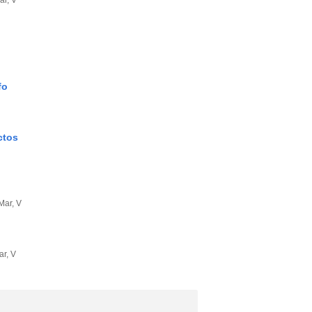
ar, V
fo
ctos
Mar, V
ar, V