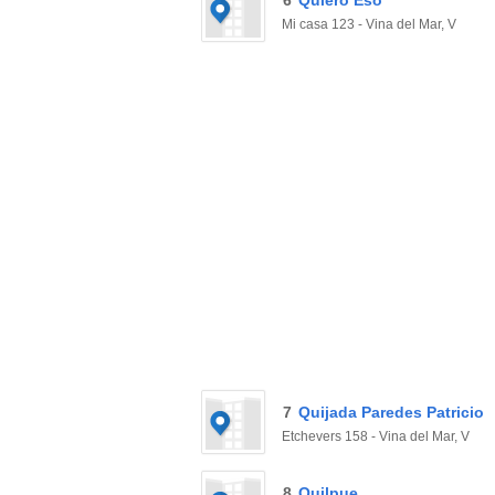
6
Quiero Eso
Mi casa 123 - Vina del Mar, V
7
Quijada Paredes Patricio
Etchevers 158 - Vina del Mar, V
8
Quilpue