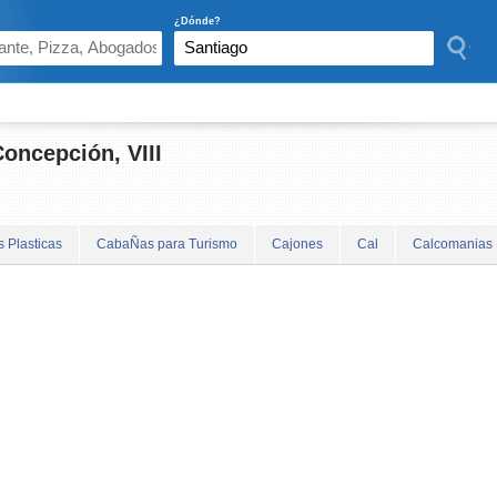
¿Dónde?
Concepción, VIII
s Plasticas
CabaÑas para Turismo
Cajones
Cal
Calcomanias