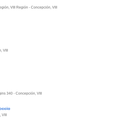
gión, VIII Región - Concepción, VIII
, VIII
ins 340 - Concepción, VIII
occio
 VIII