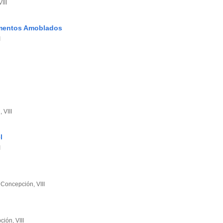
III
amentos Amoblados
I
 VIII
l
I
 Concepción, VIII
ión, VIII