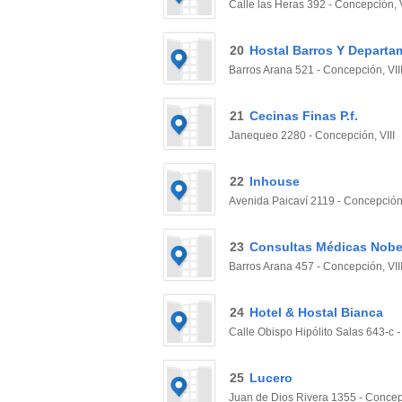
Calle las Heras 392 - Concepción, V
20
Hostal Barros Y Depart
Barros Arana 521 - Concepción, VII
21
Cecinas Finas P.f.
Janequeo 2280 - Concepción, VIII
22
Inhouse
Avenida Paicaví 2119 - Concepción,
23
Consultas Médicas Nobe
Barros Arana 457 - Concepción, VII
24
Hotel & Hostal Bianca
Calle Obispo Hipólito Salas 643-c -
25
Lucero
Juan de Dios Rivera 1355 - Concepc