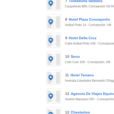
7
Tostaduría Saldaña
Caupolican 889, Concepción Viii Re
8
Hotel Plaza Concepción
Aníbal Pinto 14 - Concepción, VIII
9
Hotel Della Cruz
Calle Aníbal Pinto 240 - Concepción
10
Sono
Colo Colo 166 - Concepción, VIII
11
Hotel Terrano
Avenida Libertador Bernardo O'higg
12
Agencia De Viajes Equin
Aurelio Manzano 597 - Concepción,
13
Chesterton