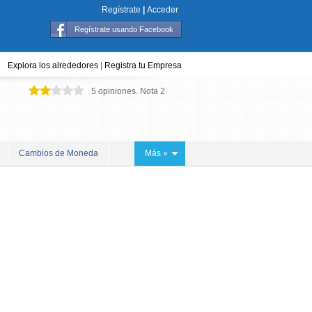
Regístrate
|
Acceder
Regístrate usando Facebook
Explora los alrededores
|
Registra tu Empresa
5
opiniones. Nota
2
Cambios de Moneda
Más »