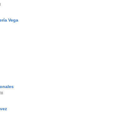
I
ería Vega
ionales
II
vez