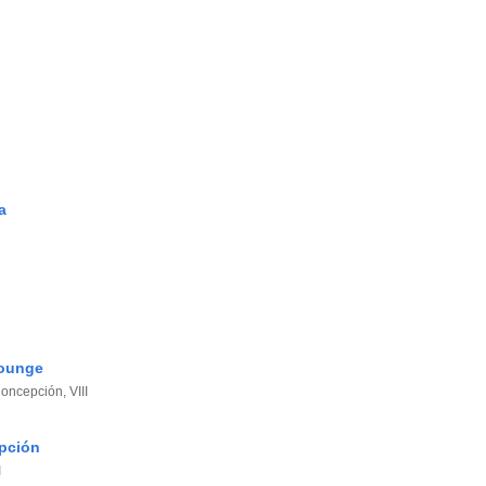
a
Lounge
oncepción, VIII
pción
I