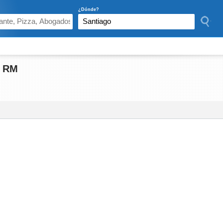
¿Dónde?
, RM