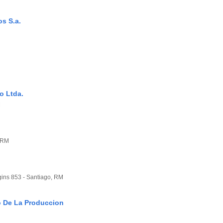
s S.a.
o Ltda.
M
, RM
gins 853 - Santiago, RM
 De La Produccion