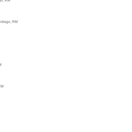
go, RM
antiago, RM
M
 RM